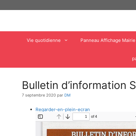
Aller
au
contenu
Vie quotidienne
Panneau Affichage Mairie
p
Bulletin d’information
7 septembre 2020
par
DM
Regarder-en-plein-ecran