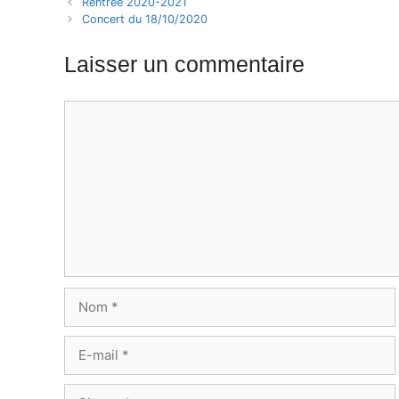
Rentrée 2020-2021
Concert du 18/10/2020
Laisser un commentaire
Commentaire
Nom
E-
mail
Site