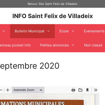
Retour Site Saint Felix de Villadeix
INFO Saint Felix de Villadeix
Bulletin Municipal
Ecole
Evenements
anneau pocket info
Petites annonces
Non classé
 Septembre 2020