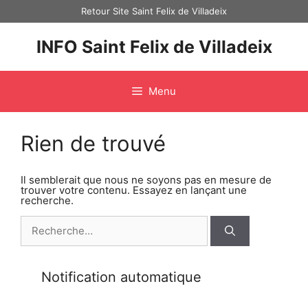
Aller
Retour Site Saint Felix de Villadeix
au
contenu
INFO Saint Felix de Villadeix
Menu
Rien de trouvé
Il semblerait que nous ne soyons pas en mesure de
trouver votre contenu. Essayez en lançant une
recherche.
Rechercher :
Notification automatique