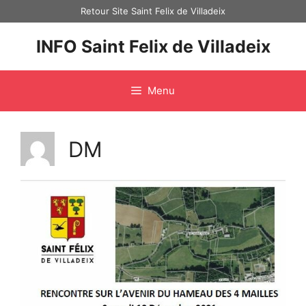
Aller
Retour Site Saint Felix de Villadeix
au
contenu
INFO Saint Felix de Villadeix
Menu
DM