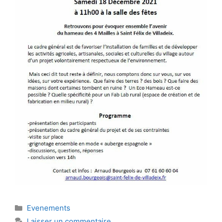
Catégories
Evenements
Laisser un commentaire